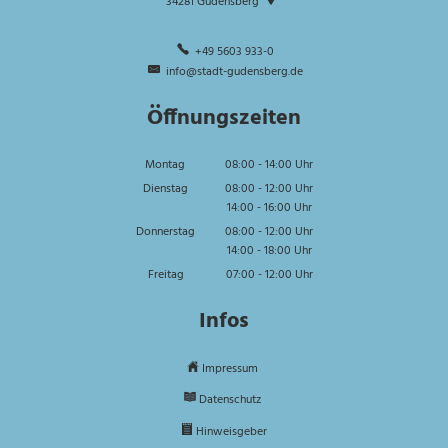
34281
Gudensberg
+49 5603 933-0
info@stadt-gudensberg.de
Öffnungszeiten
Montag
08:00
-
14:00
Uhr
Von 08:00 bis 14:00 Uhr
Dienstag
08:00
-
12:00
Uhr
14:00
-
16:00
Von 08:00 bis 12:00 Uhr
Uhr
Von 14:00 bis 16:00 Uhr
Donnerstag
08:00
-
12:00
Uhr
14:00
-
18:00
Von 08:00 bis 12:00 Uhr
Uhr
Von 14:00 bis 18:00 Uhr
Freitag
07:00
-
12:00
Uhr
Von 07:00 bis 12:00 Uhr
Infos
Impressum
Datenschutz
Hinweisgeber