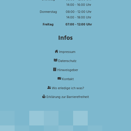
14:00
-
16:00
Von 08:00 bis 12:00 Uhr
Uhr
Von 14:00 bis 16:00 Uhr
Donnerstag
08:00
-
12:00
Uhr
14:00
-
18:00
Von 08:00 bis 12:00 Uhr
Uhr
Von 14:00 bis 18:00 Uhr
Freitag
07:00
-
12:00
Uhr
Von 07:00 bis 12:00 Uhr
Infos
Impressum
Datenschutz
Hinweisgeber
Kontakt
Wo erledige ich was?
Erklärung zur Barrierefreiheit