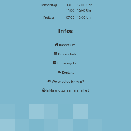
Von 14:00 bis 16:00 Uhr
Donnerstag
08:00
-
12:00
Uhr
14:00
-
18:00
Von 08:00 bis 12:00 Uhr
Uhr
Von 14:00 bis 18:00 Uhr
Freitag
07:00
-
12:00
Uhr
Von 07:00 bis 12:00 Uhr
Infos
Impressum
Datenschutz
Hinweisgeber
Kontakt
Wo erledige ich was?
Erklärung zur Barrierefreiheit