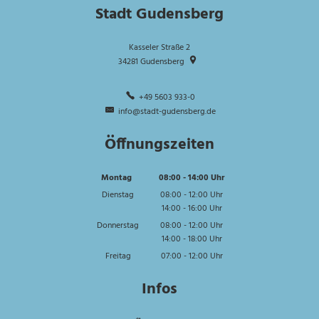
Stadt Gudensberg
Kasseler Straße 2
34281
Gudensberg
+49 5603 933-0
info@stadt-gudensberg.de
Öffnungszeiten
Montag
08:00
-
14:00
Uhr
Von 08:00 bis 14:00 Uhr
Dienstag
08:00
-
12:00
Uhr
14:00
-
16:00
Von 08:00 bis 12:00 Uhr
Uhr
Von 14:00 bis 16:00 Uhr
Donnerstag
08:00
-
12:00
Uhr
14:00
-
18:00
Von 08:00 bis 12:00 Uhr
Uhr
Von 14:00 bis 18:00 Uhr
Freitag
07:00
-
12:00
Uhr
Von 07:00 bis 12:00 Uhr
Infos