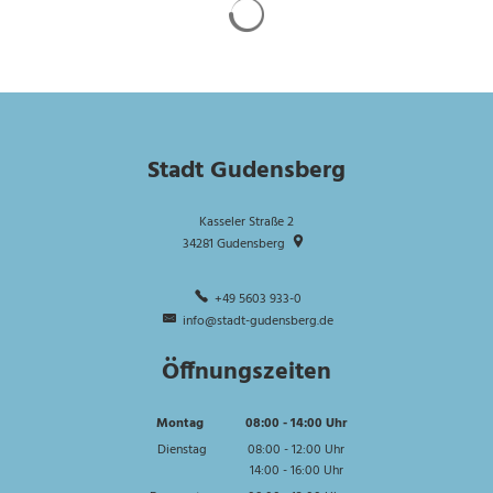
Suchergebnisse werden gela
Stadt Gudensberg
Kasseler Straße 2
34281
Gudensberg
+49 5603 933-0
info@stadt-gudensberg.de
Öffnungszeiten
Montag
08:00
-
14:00
Uhr
Von 08:00 bis 14:00 Uhr
Dienstag
08:00
-
12:00
Uhr
14:00
-
16:00
Von 08:00 bis 12:00 Uhr
Uhr
Von 14:00 bis 16:00 Uhr