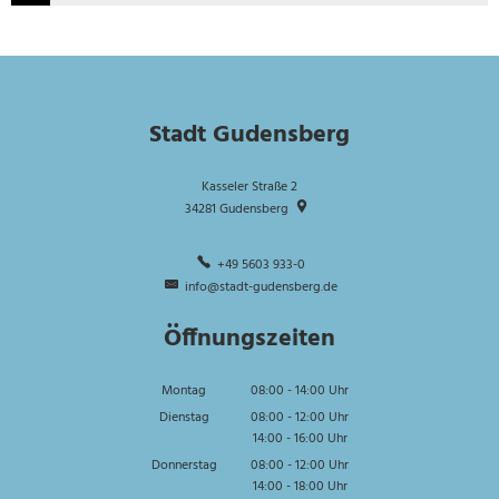
Stadt Gudensberg
Kasseler Straße 2
34281
Gudensberg
+49 5603 933-0
info@stadt-gudensberg.de
Öffnungszeiten
Montag
08:00
-
14:00
Uhr
Von 08:00 bis 14:00 Uhr
Dienstag
08:00
-
12:00
Uhr
14:00
-
16:00
Von 08:00 bis 12:00 Uhr
Uhr
Von 14:00 bis 16:00 Uhr
Donnerstag
08:00
-
12:00
Uhr
14:00
-
18:00
Von 08:00 bis 12:00 Uhr
Uhr