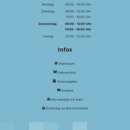
Montag
08:00
-
14:00
Uhr
Von 08:00 bis 14:00 Uhr
Dienstag
08:00
-
12:00
Uhr
14:00
-
16:00
Von 08:00 bis 12:00 Uhr
Uhr
Von 14:00 bis 16:00 Uhr
Donnerstag
08:00
-
12:00
Uhr
14:00
-
18:00
Von 08:00 bis 12:00 Uhr
Uhr
Von 14:00 bis 18:00 Uhr
Freitag
07:00
-
12:00
Uhr
Von 07:00 bis 12:00 Uhr
Infos
Impressum
Datenschutz
Hinweisgeber
Kontakt
Wo erledige ich was?
Erklärung zur Barrierefreiheit