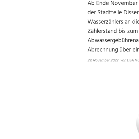
Ab Ende November e
der Stadtteile Disse
Wasserzählers an di
Zählerstand bis zum
Abwassergebührenabr
Abrechnung über ein
29. November 2022
von
LISA V