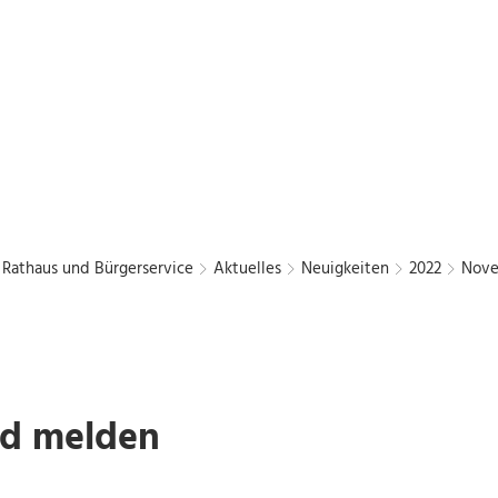
Bürgerbus
Chattengau
Kurier
en
Freizeit und Kultur
Wirtschaft und Stadtentwic
Rathaus und Bürgerservice
Aktuelles
Neuigkeiten
2022
Nov
nd melden