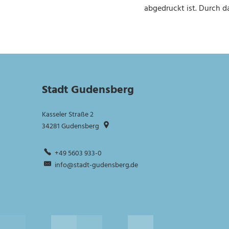
abgedruckt ist. Durch 
Stadt Gudensberg
Kasseler Straße 2
34281
Gudensberg
+49 5603 933-0
info@stadt-gudensberg.de