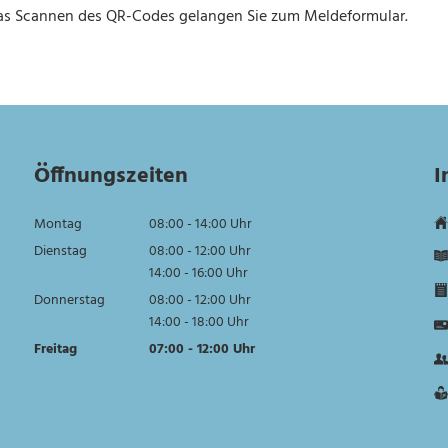
das Scannen des QR-Codes gelangen Sie zum Meldeformular.
Öffnungszeiten
I
Montag
08:00
-
14:00
Uhr
Von 08:00 bis 14:00 Uhr
Dienstag
08:00
-
12:00
Uhr
Von 08:00 bis 12:00 Uhr
14:00
-
16:00
Uhr
Von 14:00 bis 16:00 Uhr
Donnerstag
08:00
-
12:00
Uhr
Von 08:00 bis 12:00 Uhr
14:00
-
18:00
Uhr
Von 14:00 bis 18:00 Uhr
Freitag
07:00
-
12:00
Uhr
Von 07:00 bis 12:00 Uhr