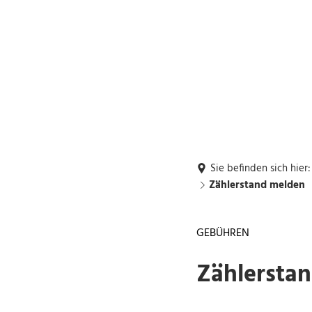
Rückrufwunsch
Buchung: DGH's,
G1
Grillhütte
Rathaus und Bürgerservice
Leben und Wohn
Sie befinden sich hier:
Zählerstand melden
GEBÜHREN
Zählersta