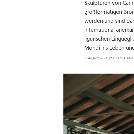
Skulpturen von Carin
großformatigen Bronz
werden und sind dam
international anerka
ligurischen Linguegl
Mondi ins Leben und 
8. August 2023
von
JÖRG DANIE