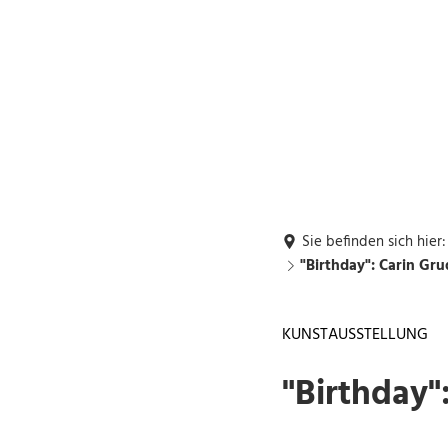
Rückrufwunsch
Buchung: DGH's,
G1
Grillhütte
Rathaus und Bürgerservice
Leben und Wohn
Sie befinden sich hier:
"Birthday": Carin Gr
KUNSTAUSSTELLUNG
"Birthday"