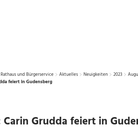
Bürgerbus
Chattengau
Kurier
en
Freizeit und Kultur
Wirtschaft und Stadtentwic
Rathaus und Bürgerservice
Aktuelles
Neuigkeiten
2023
Augu
udda feiert in Gudensberg
: Carin Grudda feiert in Gud