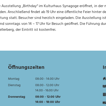
 Ausstellung „Birthday“ im Kulturhaus Synagoge eröffnet, in der 
rden. Anschließend findet ab 19 Uhr eine öffentliche Feier hinter
itung statt. Besucher sind herzlich eingeladen. Die Ausstellung i
nd sonntags von 14 – 17 Uhr für Besuch geöffnet. Die Führung du
erberg, der Eintritt ist kostenfrei.
Öffnungszeiten
I
Montag
08:00
-
14:00
Uhr
Von 08:00 bis 14:00 Uhr
Dienstag
08:00
-
12:00
Uhr
Von 08:00 bis 12:00 Uhr
14:00
-
16:00
Uhr
Von 14:00 bis 16:00 Uhr
Donnerstag
08:00
-
12:00
Uhr
Von 08:00 bis 12:00 Uhr
14:00
-
18:00
Uhr