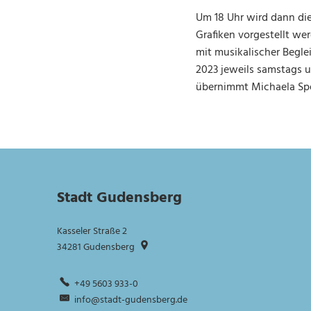
Um 18 Uhr wird dann die
Grafiken vorgestellt we
mit musikalischer Begle
2023 jeweils samstags u
übernimmt Michaela Spell
Stadt Gudensberg
Kasseler Straße 2
34281
Gudensberg
+49 5603 933-0
info@stadt-gudensberg.de