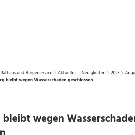
Bürgerbus
Chattengau
Kurier
en
Freizeit und Kultur
Wirtschaft und Stadtentwic
Rathaus und Bürgerservice
Aktuelles
Neuigkeiten
2023
Augu
g bleibt wegen Wasserschaden geschlossen
 bleibt wegen Wasserschade
en