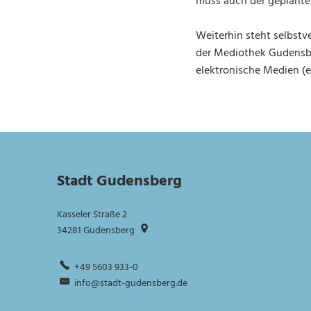
muss auch der geplante 
Weiterhin steht selbstv
der Mediothek Gudensbe
elektronische Medien (e
Stadt Gudensberg
Kasseler Straße 2
34281
Gudensberg
+49 5603 933-0
info@stadt-gudensberg.de