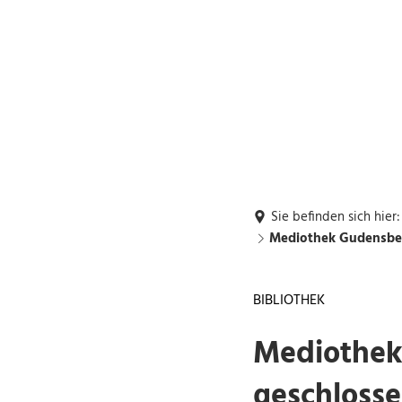
Rückrufwunsch
Buchung: DGH's,
G1
Grillhütte
Rathaus und Bürgerservice
Leben und Wohn
Sie befinden sich hier:
Mediothek Gudensber
BIBLIOTHEK
Mediothek
geschloss