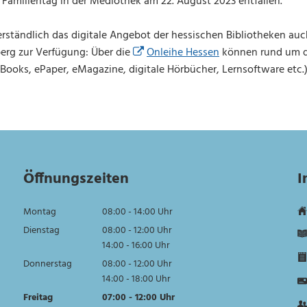
Familientag in der Mediothek am 22. August 2023 entfallen.
erständlich das digitale Angebot der hessischen Bibliotheken auc
rg zur Verfügung: Über die
Onleihe Hessen
können rund um di
Books, ePaper, eMagazine, digitale Hörbücher, Lernsoftware etc.
Öffnungszeiten
I
Montag
08:00
-
14:00
Uhr
Von 08:00 bis 14:00 Uhr
Dienstag
08:00
-
12:00
Uhr
Von 08:00 bis 12:00 Uhr
14:00
-
16:00
Uhr
Von 14:00 bis 16:00 Uhr
Donnerstag
08:00
-
12:00
Uhr
Von 08:00 bis 12:00 Uhr
14:00
-
18:00
Uhr
Von 14:00 bis 18:00 Uhr
Freitag
07:00
-
12:00
Uhr