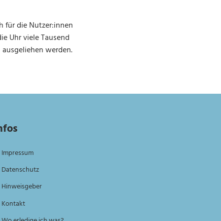
h für die Nutzer:innen
e Uhr viele Tausend
) ausgeliehen werden.
nfos
Impressum
Datenschutz
Hinweisgeber
Kontakt
Wo erledige ich was?