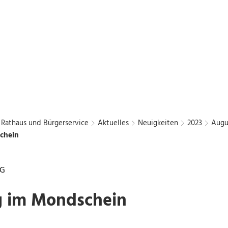
Bürgerbus
Chattengau
Kurier
en
Freizeit und Kultur
Wirtschaft und Stadtentwic
Rathaus und Bürgerservice
Aktuelles
Neuigkeiten
2023
Augu
chein
NG
 im Mondschein