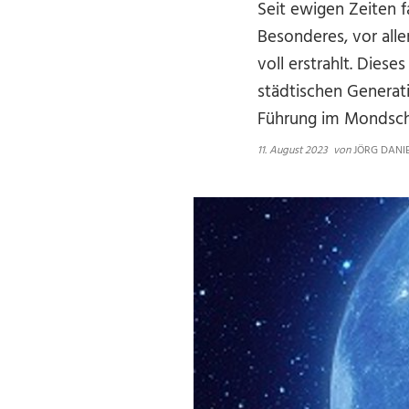
Seit ewigen Zeiten 
Besonderes, vor all
voll erstrahlt. Dies
städtischen Generat
Führung im Mondsche
11. August 2023
von
JÖRG DANI