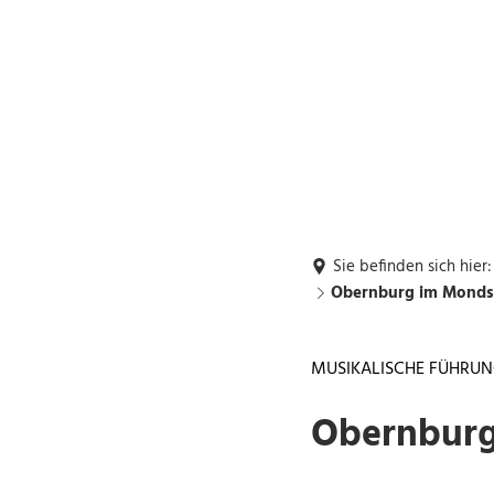
Rückrufwunsch
Buchung: DGH's,
G1
Grillhütte
Rathaus und Bürgerservice
Leben und Wohn
Sie befinden sich hier:
Obernburg im Monds
MUSIKALISCHE FÜHRU
Obernburg