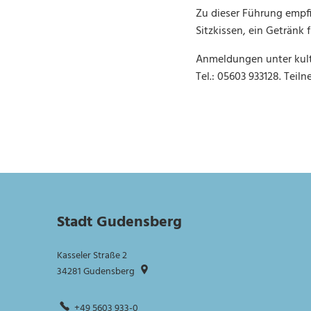
Zu dieser Führung empfi
Sitzkissen, ein Getränk
Anmeldungen unter kultu
Tel.: 05603 933128. Tei
Stadt Gudensberg
Kasseler Straße 2
34281
Gudensberg
+49 5603 933-0