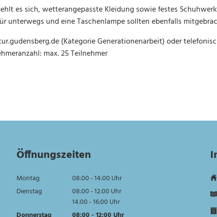
ehlt es sich, wetterangepasste Kleidung sowie festes Schuhwerk 
 für unterwegs und eine Taschenlampe sollten ebenfalls mitgebra
r.gudensberg.de (Kategorie Generationenarbeit) oder telefonisc
lnehmeranzahl: max. 25 Teilnehmer
Öffnungszeiten
I
Montag
08:00
-
14:00
Uhr
Von 08:00 bis 14:00 Uhr
Dienstag
08:00
-
12:00
Uhr
Von 08:00 bis 12:00 Uhr
14:00
-
16:00
Uhr
Von 14:00 bis 16:00 Uhr
Donnerstag
08:00
-
12:00
Uhr