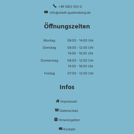
+49 5603 933-0
info@stadt-gudensberg.de
Öffnungszeiten
Montag
08:00
-
14:00
Uhr
Von 08:00 bis 14:00 Uhr
Dienstag
08:00
-
12:00
Uhr
14:00
-
16:00
Von 08:00 bis 12:00 Uhr
Uhr
Von 14:00 bis 16:00 Uhr
Donnerstag
08:00
-
12:00
Uhr
14:00
-
18:00
Von 08:00 bis 12:00 Uhr
Uhr
Von 14:00 bis 18:00 Uhr
Freitag
07:00
-
12:00
Uhr
Von 07:00 bis 12:00 Uhr
Infos
Impressum
Datenschutz
Hinweisgeber
Kontakt