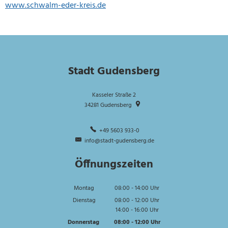
www.schwalm-eder-kreis.de
Stadt Gudensberg
Kasseler Straße 2
34281
Gudensberg
+49 5603 933-0
info@stadt-gudensberg.de
Öffnungszeiten
Montag
08:00
-
14:00
Uhr
Von 08:00 bis 14:00 Uhr
Dienstag
08:00
-
12:00
Uhr
14:00
-
16:00
Von 08:00 bis 12:00 Uhr
Uhr
Von 14:00 bis 16:00 Uhr
Donnerstag
08:00
-
12:00
Uhr