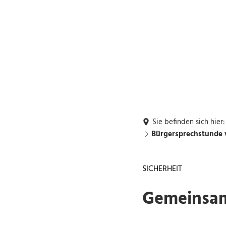
Rückrufwunsch
Buchung: DGH's,
G1
Grillhütte
Rathaus und Bürgerservice
Leben und Wohn
Sie befinden sich hier:
Bürgersprechstunde 
SICHERHEIT
Gemeinsam