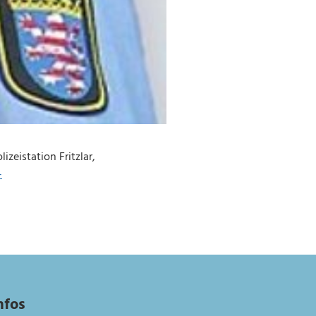
zeistation Fritzlar,
-
nfos