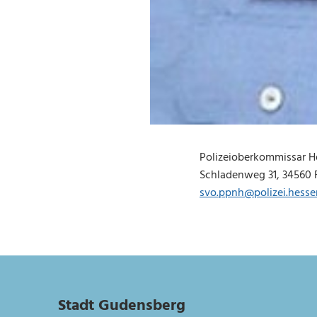
Polizeioberkommissar He
Schladenweg 31, 34560 Fr
svo.ppnh@polizei.hesse
Stadt Gudensberg