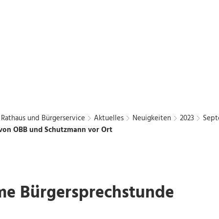
Bürgerbus
Chattengau
Kurier
en
Freizeit und Kultur
Wirtschaft und Stadtentwic
Rathaus und Bürgerservice
Aktuelles
Neuigkeiten
2023
Sept
von OBB und Schutzmann vor Ort
e Bürgersprechstunde