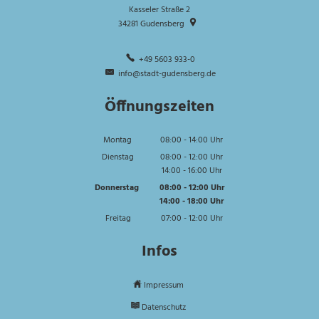
Kasseler Straße 2
34281
Gudensberg
+49 5603 933-0
info@stadt-gudensberg.de
Öffnungszeiten
Montag
08:00
-
14:00
Uhr
Von 08:00 bis 14:00 Uhr
Dienstag
08:00
-
12:00
Uhr
14:00
-
16:00
Von 08:00 bis 12:00 Uhr
Uhr
Von 14:00 bis 16:00 Uhr
Donnerstag
08:00
-
12:00
Uhr
14:00
-
18:00
Von 08:00 bis 12:00 Uhr
Uhr
Von 14:00 bis 18:00 Uhr
Freitag
07:00
-
12:00
Uhr
Von 07:00 bis 12:00 Uhr
Infos
Impressum
Datenschutz