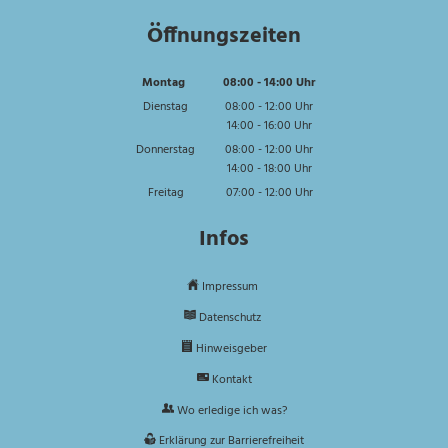
Öffnungszeiten
Montag
08:00
-
14:00
Uhr
Von 08:00 bis 14:00 Uhr
Dienstag
08:00
-
12:00
Uhr
14:00
-
16:00
Von 08:00 bis 12:00 Uhr
Uhr
Von 14:00 bis 16:00 Uhr
Donnerstag
08:00
-
12:00
Uhr
14:00
-
18:00
Von 08:00 bis 12:00 Uhr
Uhr
Von 14:00 bis 18:00 Uhr
Freitag
07:00
-
12:00
Uhr
Von 07:00 bis 12:00 Uhr
Infos
Impressum
Datenschutz
Hinweisgeber
Kontakt
Wo erledige ich was?
Erklärung zur Barrierefreiheit