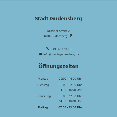
Stadt Gudensberg
Kasseler Straße 2
34281
Gudensberg
+49 5603 933-0
info@stadt-gudensberg.de
Öffnungszeiten
Montag
08:00
-
14:00
Uhr
Von 08:00 bis 14:00 Uhr
Dienstag
08:00
-
12:00
Uhr
14:00
-
16:00
Von 08:00 bis 12:00 Uhr
Uhr
Von 14:00 bis 16:00 Uhr
Donnerstag
08:00
-
12:00
Uhr
14:00
-
18:00
Von 08:00 bis 12:00 Uhr
Uhr
Von 14:00 bis 18:00 Uhr
Freitag
07:00
-
12:00
Uhr
Von 07:00 bis 12:00 Uhr