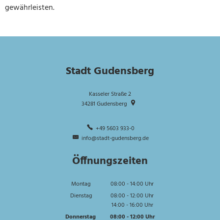
gewährleisten.
Stadt Gudensberg
Kasseler Straße 2
34281
Gudensberg
+49 5603 933-0
info@stadt-gudensberg.de
Öffnungszeiten
Montag
08:00
-
14:00
Uhr
Von 08:00 bis 14:00 Uhr
Dienstag
08:00
-
12:00
Uhr
14:00
-
16:00
Von 08:00 bis 12:00 Uhr
Uhr
Von 14:00 bis 16:00 Uhr
Donnerstag
08:00
-
12:00
Uhr