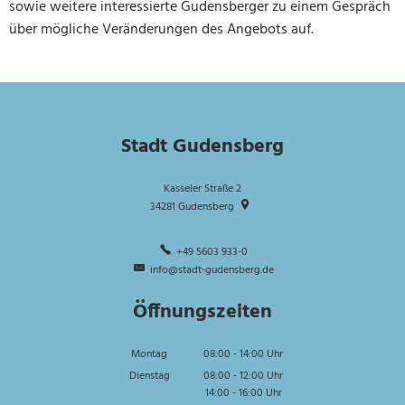
sowie weitere interessierte Gudensberger zu einem Gespräch
über mögliche Veränderungen des Angebots auf.
Stadt Gudensberg
Kasseler Straße 2
34281
Gudensberg
+49 5603 933-0
info@stadt-gudensberg.de
Öffnungszeiten
Montag
08:00
-
14:00
Uhr
Von 08:00 bis 14:00 Uhr
Dienstag
08:00
-
12:00
Uhr
14:00
-
16:00
Von 08:00 bis 12:00 Uhr
Uhr