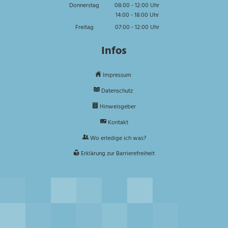
Von 14:00 bis 16:00 Uhr
Donnerstag
08:00
-
12:00
Uhr
14:00
-
18:00
Von 08:00 bis 12:00 Uhr
Uhr
Von 14:00 bis 18:00 Uhr
Freitag
07:00
-
12:00
Uhr
Von 07:00 bis 12:00 Uhr
Infos
Impressum
Datenschutz
Hinweisgeber
Kontakt
Wo erledige ich was?
Erklärung zur Barrierefreiheit