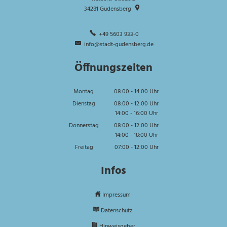
34281
Gudensberg
+49 5603 933-0
info@stadt-gudensberg.de
Öffnungszeiten
Montag
08:00
-
14:00
Uhr
Von 08:00 bis 14:00 Uhr
Dienstag
08:00
-
12:00
Uhr
14:00
-
16:00
Von 08:00 bis 12:00 Uhr
Uhr
Von 14:00 bis 16:00 Uhr
Donnerstag
08:00
-
12:00
Uhr
14:00
-
18:00
Von 08:00 bis 12:00 Uhr
Uhr
Von 14:00 bis 18:00 Uhr
Freitag
07:00
-
12:00
Uhr
Von 07:00 bis 12:00 Uhr
Infos
Impressum
Datenschutz
Hinweisgeber