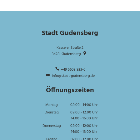
Stadt Gudensberg
Kasseler Straße 2
34281
Gudensberg
+49 5603 933-0
info@stadt-gudensberg.de
Öffnungszeiten
Montag
08:00
-
14:00
Uhr
Von 08:00 bis 14:00 Uhr
Dienstag
08:00
-
12:00
Uhr
14:00
-
16:00
Von 08:00 bis 12:00 Uhr
Uhr
Von 14:00 bis 16:00 Uhr
Donnerstag
08:00
-
12:00
Uhr
14:00
-
18:00
Von 08:00 bis 12:00 Uhr
Uhr
Von 14:00 bis 18:00 Uhr
Freitag
07:00
-
12:00
Uhr