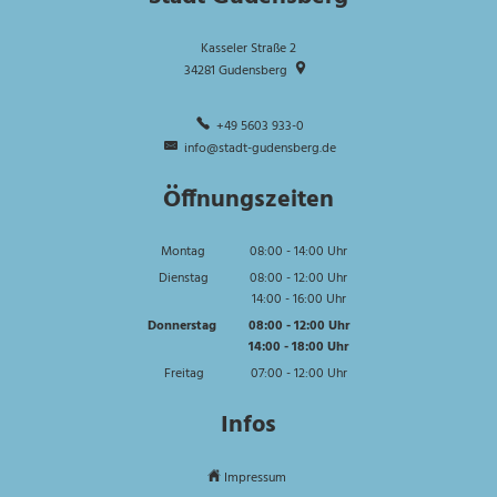
Kasseler Straße 2
34281
Gudensberg
+49 5603 933-0
info@stadt-gudensberg.de
Öffnungszeiten
Montag
08:00
-
14:00
Uhr
Von 08:00 bis 14:00 Uhr
Dienstag
08:00
-
12:00
Uhr
14:00
-
16:00
Von 08:00 bis 12:00 Uhr
Uhr
Von 14:00 bis 16:00 Uhr
Donnerstag
08:00
-
12:00
Uhr
14:00
-
18:00
Von 08:00 bis 12:00 Uhr
Uhr
Von 14:00 bis 18:00 Uhr
Freitag
07:00
-
12:00
Uhr
Von 07:00 bis 12:00 Uhr
Infos
Impressum