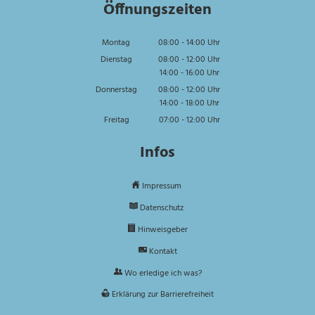
Öffnungszeiten
Montag
08:00
-
14:00
Uhr
Von 08:00 bis 14:00 Uhr
Dienstag
08:00
-
12:00
Uhr
14:00
-
16:00
Von 08:00 bis 12:00 Uhr
Uhr
Von 14:00 bis 16:00 Uhr
Donnerstag
08:00
-
12:00
Uhr
14:00
-
18:00
Von 08:00 bis 12:00 Uhr
Uhr
Von 14:00 bis 18:00 Uhr
Freitag
07:00
-
12:00
Uhr
Von 07:00 bis 12:00 Uhr
Infos
Impressum
Datenschutz
Hinweisgeber
Kontakt
Wo erledige ich was?
Erklärung zur Barrierefreiheit