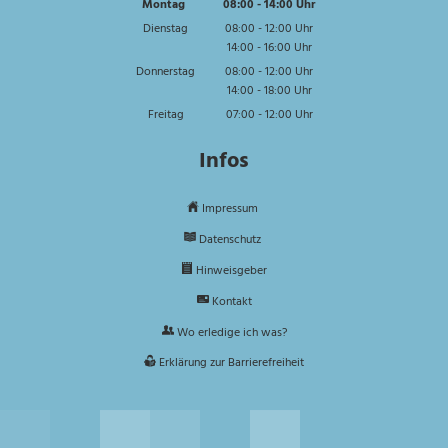
Montag
08:00
-
14:00
Uhr
Von 08:00 bis 14:00 Uhr
Dienstag
08:00
-
12:00
Uhr
14:00
-
16:00
Von 08:00 bis 12:00 Uhr
Uhr
Von 14:00 bis 16:00 Uhr
Donnerstag
08:00
-
12:00
Uhr
14:00
-
18:00
Von 08:00 bis 12:00 Uhr
Uhr
Von 14:00 bis 18:00 Uhr
Freitag
07:00
-
12:00
Uhr
Von 07:00 bis 12:00 Uhr
Infos
Impressum
Datenschutz
Hinweisgeber
Kontakt
Wo erledige ich was?
Erklärung zur Barrierefreiheit