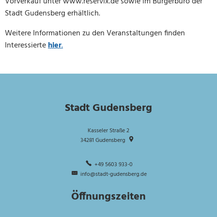
Vorverkauf unter www.reservix.de sowie im Bürgerbüro der
Stadt Gudensberg erhältlich.
Weitere Informationen zu den Veranstaltungen finden
Interessierte
hier
.
Stadt Gudensberg
Kasseler Straße 2
34281
Gudensberg
+49 5603 933-0
info@stadt-gudensberg.de
Öffnungszeiten