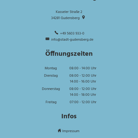
Kasseler Straße 2
34281
Gudensberg
+49 5603 933-0
info@stadt-gudensberg.de
Öffnungszeiten
Montag
08:00
-
14:00
Uhr
Von 08:00 bis 14:00 Uhr
Dienstag
08:00
-
12:00
Uhr
14:00
-
16:00
Von 08:00 bis 12:00 Uhr
Uhr
Von 14:00 bis 16:00 Uhr
Donnerstag
08:00
-
12:00
Uhr
14:00
-
18:00
Von 08:00 bis 12:00 Uhr
Uhr
Von 14:00 bis 18:00 Uhr
Freitag
07:00
-
12:00
Uhr
Von 07:00 bis 12:00 Uhr
Infos
Impressum