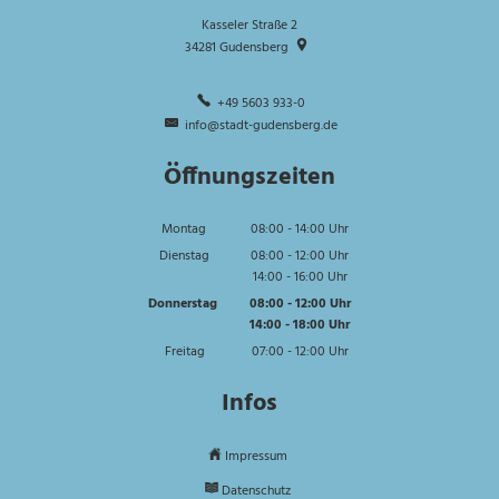
Kasseler Straße 2
34281
Gudensberg
+49 5603 933-0
info@stadt-gudensberg.de
Öffnungszeiten
Montag
08:00
-
14:00
Uhr
Von 08:00 bis 14:00 Uhr
Dienstag
08:00
-
12:00
Uhr
14:00
-
16:00
Von 08:00 bis 12:00 Uhr
Uhr
Von 14:00 bis 16:00 Uhr
Donnerstag
08:00
-
12:00
Uhr
14:00
-
18:00
Von 08:00 bis 12:00 Uhr
Uhr
Von 14:00 bis 18:00 Uhr
Freitag
07:00
-
12:00
Uhr
Von 07:00 bis 12:00 Uhr
Infos
Impressum
Datenschutz