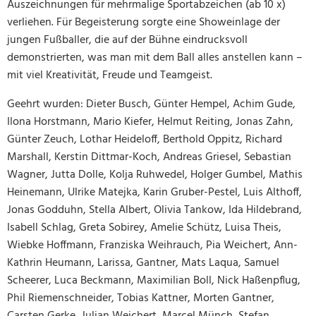
Auszeichnungen für mehrmalige Sportabzeichen (ab 10 x)
verliehen. Für Begeisterung sorgte eine Showeinlage der
jungen Fußballer, die auf der Bühne eindrucksvoll
demonstrierten, was man mit dem Ball alles anstellen kann –
mit viel Kreativität, Freude und Teamgeist.
Geehrt wurden: Dieter Busch, Günter Hempel, Achim Gude,
Ilona Horstmann, Mario Kiefer, Helmut Reiting, Jonas Zahn,
Günter Zeuch, Lothar Heideloff, Berthold Oppitz, Richard
Marshall, Kerstin Dittmar-Koch, Andreas Griesel, Sebastian
Wagner, Jutta Dolle, Kolja Ruhwedel, Holger Gumbel, Mathis
Heinemann, Ulrike Matejka, Karin Gruber-Pestel, Luis Althoff,
Jonas Godduhn, Stella Albert, Olivia Tankow, Ida Hildebrand,
Isabell Schlag, Greta Sobirey, Amelie Schütz, Luisa Theis,
Wiebke Hoffmann, Franziska Weihrauch, Pia Weichert, Ann-
Kathrin Heumann, Larissa, Gantner, Mats Laqua, Samuel
Scheerer, Luca Beckmann, Maximilian Boll, Nick Haßenpflug,
Phil Riemenschneider, Tobias Kattner, Morten Gantner,
Carsten Gerke, Julian Weichert, Marcel Münch, Stefan