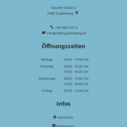
Kasseler Straße 2
34281
Gudensberg
+49 5603 933-0
info@stadt-gudensberg.de
Öffnungszeiten
Montag
08:00
-
14:00
Uhr
Von 08:00 bis 14:00 Uhr
Dienstag
08:00
-
12:00
Uhr
14:00
-
16:00
Von 08:00 bis 12:00 Uhr
Uhr
Von 14:00 bis 16:00 Uhr
Donnerstag
08:00
-
12:00
Uhr
14:00
-
18:00
Von 08:00 bis 12:00 Uhr
Uhr
Von 14:00 bis 18:00 Uhr
Freitag
07:00
-
12:00
Uhr
Von 07:00 bis 12:00 Uhr
Infos
Impressum
Datenschutz