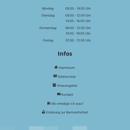
Montag
08:00
-
14:00
Uhr
Von 08:00 bis 14:00 Uhr
Dienstag
08:00
-
12:00
Uhr
14:00
-
16:00
Von 08:00 bis 12:00 Uhr
Uhr
Von 14:00 bis 16:00 Uhr
Donnerstag
08:00
-
12:00
Uhr
14:00
-
18:00
Von 08:00 bis 12:00 Uhr
Uhr
Von 14:00 bis 18:00 Uhr
Freitag
07:00
-
12:00
Uhr
Von 07:00 bis 12:00 Uhr
Infos
Impressum
Datenschutz
Hinweisgeber
Kontakt
Wo erledige ich was?
Erklärung zur Barrierefreiheit