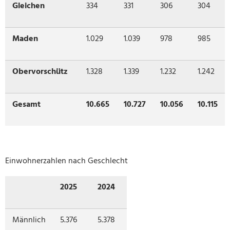
Gleichen
334
331
306
304
Maden
1.029
1.039
978
985
Obervorschütz
1.328
1.339
1.232
1.242
Gesamt
10.665
10.727
10.056
10.115
Einwohnerzahlen nach Geschlecht
2025
2024
Männlich
5.376
5.378