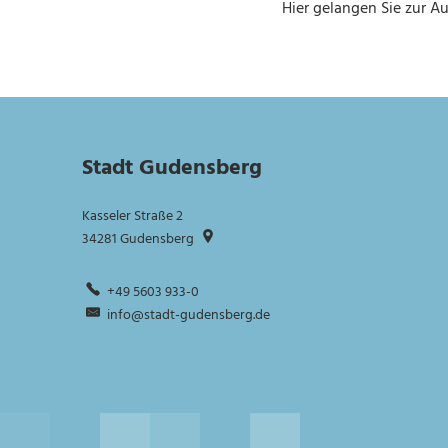
Hier gelangen Sie zur 
Stadt Gudensberg
Kasseler Straße 2
34281
Gudensberg
+49 5603 933-0
info@stadt-gudensberg.de