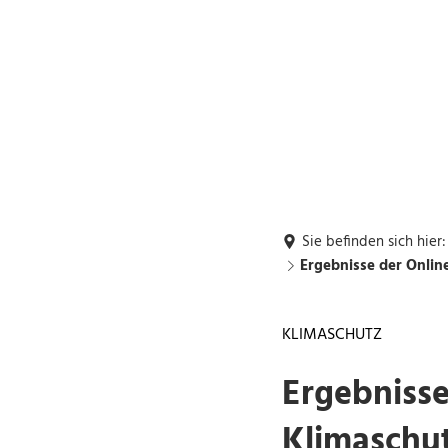
Rückrufwunsch
Buchung: DGH's,
G1
Grillhütte
Rathaus und Bürgerservice
Leben und Wohn
Sie befinden sich hier:
Ergebnisse der Onli
KLIMASCHUTZ
Ergebniss
Klimaschu