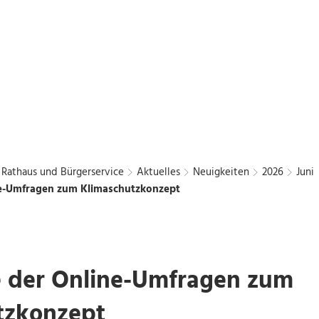
Bürgerbus
Chattengau
Kurier
en
Freizeit und Kultur
Wirtschaft und Stadtentwic
Rathaus und Bürgerservice
Aktuelles
Neuigkeiten
2026
Juni
ne-Umfragen zum Klimaschutzkonzept
e der Online-Umfragen zum
tzkonzept