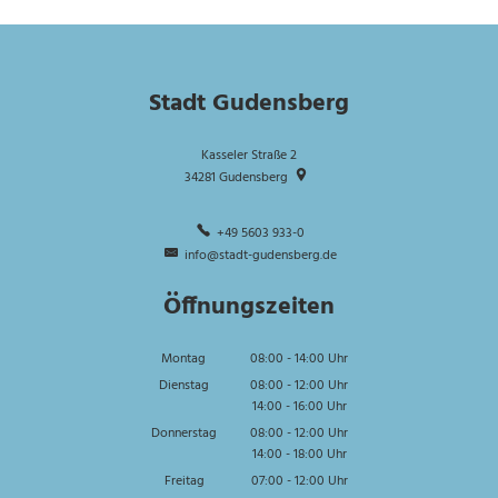
Stadt Gudensberg
Kasseler Straße 2
34281
Gudensberg
+49 5603 933-0
info@stadt-gudensberg.de
Öffnungszeiten
Montag
08:00
-
14:00
Uhr
Von 08:00 bis 14:00 Uhr
Dienstag
08:00
-
12:00
Uhr
14:00
-
16:00
Von 08:00 bis 12:00 Uhr
Uhr
Von 14:00 bis 16:00 Uhr
Donnerstag
08:00
-
12:00
Uhr
14:00
-
18:00
Von 08:00 bis 12:00 Uhr
Uhr
Von 14:00 bis 18:00 Uhr
Freitag
07:00
-
12:00
Uhr