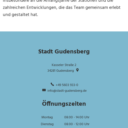
insbesondere an die Anfangsjahre der Stationen und die
zahlreichen Entwicklungen, die das Team gemeinsam erlebt
und gestaltet hat.
Stadt Gudensberg
Kasseler Straße 2
34281
Gudensberg
+49 5603 933-0
info@stadt-gudensberg.de
Öffnungszeiten
Montag
08:00
-
14:00
Uhr
Von 08:00 bis 14:00 Uhr
Dienstag
08:00
-
12:00
Uhr