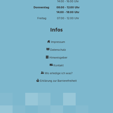
14:00
-
16:00
Von 08:00 bis 12:00 Uhr
Uhr
Von 14:00 bis 16:00 Uhr
Donnerstag
08:00
-
12:00
Uhr
14:00
-
18:00
Von 08:00 bis 12:00 Uhr
Uhr
Von 14:00 bis 18:00 Uhr
Freitag
07:00
-
12:00
Uhr
Von 07:00 bis 12:00 Uhr
Infos
Impressum
Datenschutz
Hinweisgeber
Kontakt
Wo erledige ich was?
Erklärung zur Barrierefreiheit