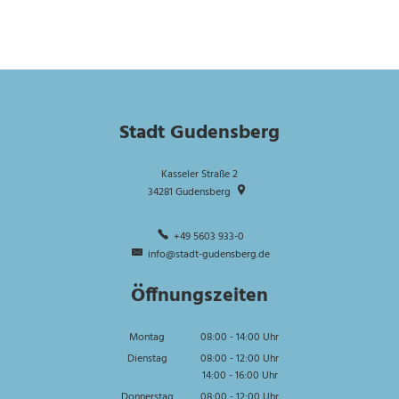
Stadt Gudensberg
Kasseler Straße 2
34281
Gudensberg
+49 5603 933-0
info@stadt-gudensberg.de
Öffnungszeiten
Montag
08:00
-
14:00
Uhr
Von 08:00 bis 14:00 Uhr
Dienstag
08:00
-
12:00
Uhr
14:00
-
16:00
Von 08:00 bis 12:00 Uhr
Uhr
Von 14:00 bis 16:00 Uhr
Donnerstag
08:00
-
12:00
Uhr