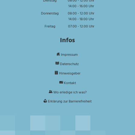
Dienstag
08:00
-
12:00
Uhr
14:00
-
16:00
Von 08:00 bis 12:00 Uhr
Uhr
Von 14:00 bis 16:00 Uhr
Donnerstag
08:00
-
12:00
Uhr
14:00
-
18:00
Von 08:00 bis 12:00 Uhr
Uhr
Von 14:00 bis 18:00 Uhr
Freitag
07:00
-
12:00
Uhr
Von 07:00 bis 12:00 Uhr
Infos
Impressum
Datenschutz
Hinweisgeber
Kontakt
Wo erledige ich was?
Erklärung zur Barrierefreiheit