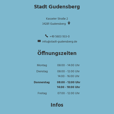
Stadt Gudensberg
Kasseler Straße 2
34281
Gudensberg
+49 5603 933-0
info@stadt-gudensberg.de
Öffnungszeiten
Montag
08:00
-
14:00
Uhr
Von 08:00 bis 14:00 Uhr
Dienstag
08:00
-
12:00
Uhr
14:00
-
16:00
Von 08:00 bis 12:00 Uhr
Uhr
Von 14:00 bis 16:00 Uhr
Donnerstag
08:00
-
12:00
Uhr
14:00
-
18:00
Von 08:00 bis 12:00 Uhr
Uhr
Von 14:00 bis 18:00 Uhr
Freitag
07:00
-
12:00
Uhr
Von 07:00 bis 12:00 Uhr
Infos