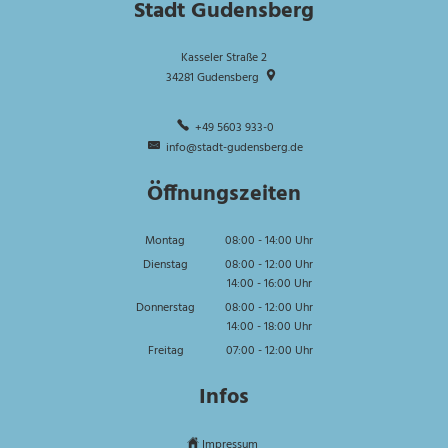
Stadt Gudensberg
Kasseler Straße 2
34281
Gudensberg
+49 5603 933-0
info@stadt-gudensberg.de
Öffnungszeiten
Montag
08:00
-
14:00
Uhr
Von 08:00 bis 14:00 Uhr
Dienstag
08:00
-
12:00
Uhr
14:00
-
16:00
Von 08:00 bis 12:00 Uhr
Uhr
Von 14:00 bis 16:00 Uhr
Donnerstag
08:00
-
12:00
Uhr
14:00
-
18:00
Von 08:00 bis 12:00 Uhr
Uhr
Von 14:00 bis 18:00 Uhr
Freitag
07:00
-
12:00
Uhr
Von 07:00 bis 12:00 Uhr
Infos
Impressum