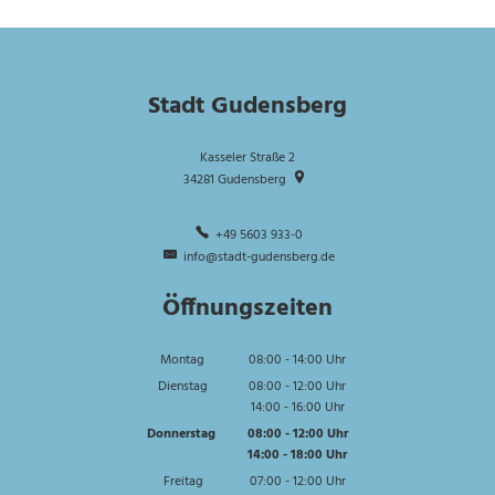
Stadt Gudensberg
Kasseler Straße 2
34281
Gudensberg
+49 5603 933-0
info@stadt-gudensberg.de
Öffnungszeiten
Montag
08:00
-
14:00
Uhr
Von 08:00 bis 14:00 Uhr
Dienstag
08:00
-
12:00
Uhr
14:00
-
16:00
Von 08:00 bis 12:00 Uhr
Uhr
Von 14:00 bis 16:00 Uhr
Donnerstag
08:00
-
12:00
Uhr
14:00
-
18:00
Von 08:00 bis 12:00 Uhr
Uhr
Von 14:00 bis 18:00 Uhr
Freitag
07:00
-
12:00
Uhr