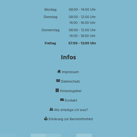
Montag
08:00
-
14:00
Uhr
Von 08:00 bis 14:00 Uhr
Dienstag
08:00
-
12:00
Uhr
14:00
-
16:00
Von 08:00 bis 12:00 Uhr
Uhr
Von 14:00 bis 16:00 Uhr
Donnerstag
08:00
-
12:00
Uhr
14:00
-
18:00
Von 08:00 bis 12:00 Uhr
Uhr
Von 14:00 bis 18:00 Uhr
Freitag
07:00
-
12:00
Uhr
Von 07:00 bis 12:00 Uhr
Infos
Impressum
Datenschutz
Hinweisgeber
Kontakt
Wo erledige ich was?
Erklärung zur Barrierefreiheit