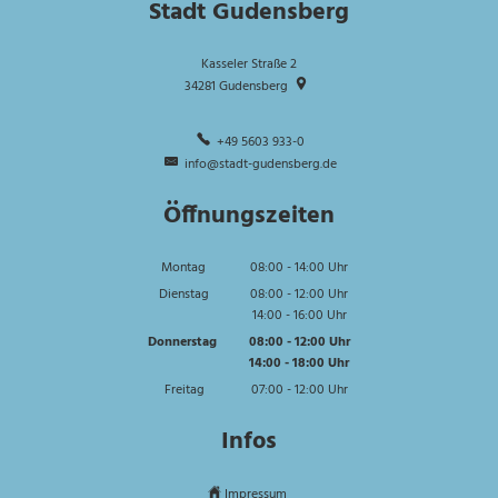
Stadt Gudensberg
Kasseler Straße 2
34281
Gudensberg
+49 5603 933-0
info@stadt-gudensberg.de
Öffnungszeiten
Montag
08:00
-
14:00
Uhr
Von 08:00 bis 14:00 Uhr
Dienstag
08:00
-
12:00
Uhr
14:00
-
16:00
Von 08:00 bis 12:00 Uhr
Uhr
Von 14:00 bis 16:00 Uhr
Donnerstag
08:00
-
12:00
Uhr
14:00
-
18:00
Von 08:00 bis 12:00 Uhr
Uhr
Von 14:00 bis 18:00 Uhr
Freitag
07:00
-
12:00
Uhr
Von 07:00 bis 12:00 Uhr
Infos
Impressum