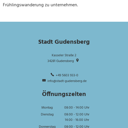
Frühlingswanderung zu unternehmen.
Stadt Gudensberg
Kasseler Straße 2
34281
Gudensberg
+49 5603 933-0
info@stadt-gudensberg.de
Öffnungszeiten
Montag
08:00
-
14:00
Uhr
Von 08:00 bis 14:00 Uhr
Dienstag
08:00
-
12:00
Uhr
14:00
-
16:00
Von 08:00 bis 12:00 Uhr
Uhr
Von 14:00 bis 16:00 Uhr
Donnerstag
08:00
-
12:00
Uhr