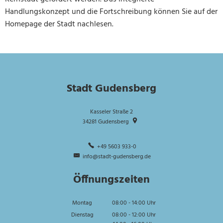
Handlungskonzept und die Fortschreibung können Sie auf der
Homepage der Stadt nachlesen.
Stadt Gudensberg
Kasseler Straße 2
34281
Gudensberg
+49 5603 933-0
info@stadt-gudensberg.de
Öffnungszeiten
Montag
08:00
-
14:00
Uhr
Von 08:00 bis 14:00 Uhr
Dienstag
08:00
-
12:00
Uhr