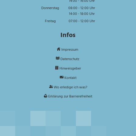
14:00
-
16:00
Von 08:00 bis 12:00 Uhr
Uhr
Von 14:00 bis 16:00 Uhr
Donnerstag
08:00
-
12:00
Uhr
14:00
-
18:00
Von 08:00 bis 12:00 Uhr
Uhr
Von 14:00 bis 18:00 Uhr
Freitag
07:00
-
12:00
Uhr
Von 07:00 bis 12:00 Uhr
Infos
Impressum
Datenschutz
Hinweisgeber
Kontakt
Wo erledige ich was?
Erklärung zur Barrierefreiheit