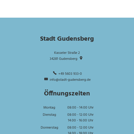
Stadt Gudensberg
Kasseler Straße 2
34281
Gudensberg
+49 5603 933-0
info@stadt-gudensberg.de
Öffnungszeiten
Montag
08:00
-
14:00
Uhr
Von 08:00 bis 14:00 Uhr
Dienstag
08:00
-
12:00
Uhr
14:00
-
16:00
Von 08:00 bis 12:00 Uhr
Uhr
Von 14:00 bis 16:00 Uhr
Donnerstag
08:00
-
12:00
Uhr
14:00
-
18:00
Von 08:00 bis 12:00 Uhr
Uhr