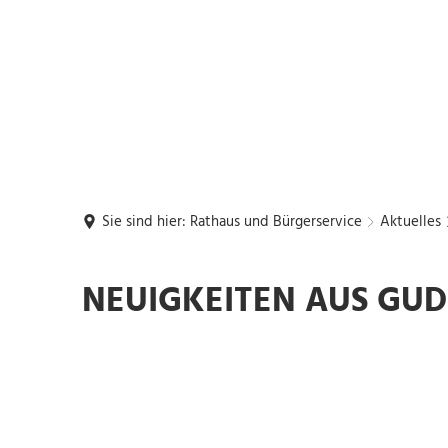
Rückrufwunsch
Buchung: DGH's,
G1
Grillhütte
Rathaus und Bürgerservice
Leben und Wohn
Sie sind hier:
Rathaus und Bürgerservice
Aktuelles
Neuigkeiten
NEUIGKEITEN AUS GU