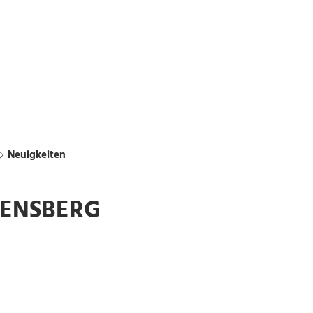
Bürgerbus
Chattengau
Kurier
en
Freizeit und Kultur
Wirtschaft und Stadtentwic
Neuigkeiten
DENSBERG